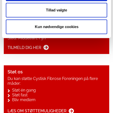
BLIV MEDLEM HER
Tillad valgte
Tid og sted
Kun nødvendige cookies
Dato: 12-14. september 2025
Sted: Middelfart, Fyn
TILMELD DIG HER
Støt os
Du kan støtte Cystisk Fibrose Foreningen på flere
måder:
Støt én gang
Støt fast
Bliv medlem
LÆS OM STØTTEMULIGHEDER