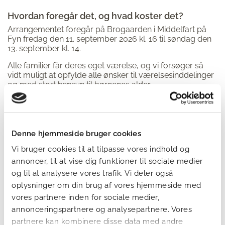
Hvordan foregår det, og hvad koster det?
Arrangementet foregår på Brogaarden i Middelfart på
Fyn fredag den 11. september 2026 kl. 16 til søndag den
13. september kl. 14.
Alle familier får deres eget værelse, og vi forsøger så
vidt muligt at opfylde alle ønsker til værelsesinddelinger
og med stort hensyn til børnenes alder.
Der er et deltagergebyr på 500 kr. for hver familie,
ligesom I selv står for transport og
transportomkostninger til og fra Familiekurset. Ellers er
ophold, aktiviteter og tre måltider om dagen betalt af
Denne hjemmeside bruger cookies
foreningen.
Vi bruger cookies til at tilpasse vores indhold og
I kan læse mere om Familiekurset her
.
annoncer, til at vise dig funktioner til sociale medier
og til at analysere vores trafik. Vi deler også
oplysninger om din brug af vores hjemmeside med
Sådan tilmelder I jer Familiekurset
vores partnere inden for sociale medier,
Arrangementet er kun for medlemmer af Cystisk Fibrose
annonceringspartnere og analysepartnere. Vores
Foreningen med et Familiemedlemskab.
partnere kan kombinere disse data med andre