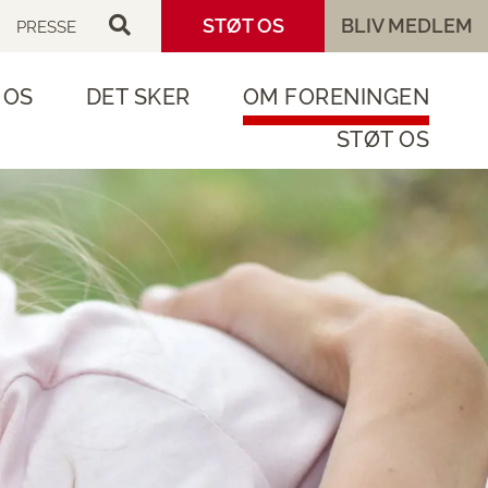
STØT OS
BLIV MEDLEM
PRESSE
 OS
DET SKER
OM FORENINGEN
STØT OS