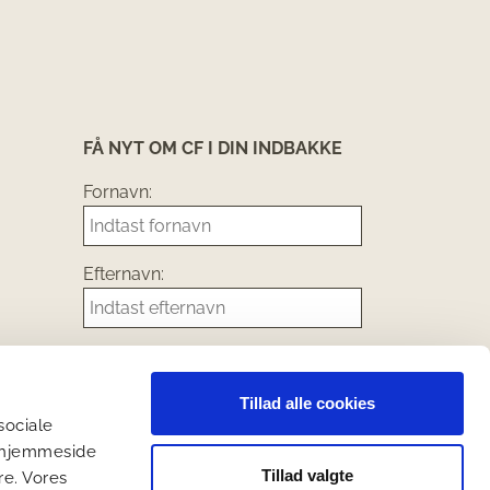
FÅ NYT OM CF I DIN INDBAKKE
Fornavn:
Efternavn:
E-mail:
Tillad alle cookies
 sociale
Tilladelse til opbevaring af indsendt
s hjemmeside
data *
Tillad valgte
Ja, jeg giver tilladelse til, at I
re. Vores