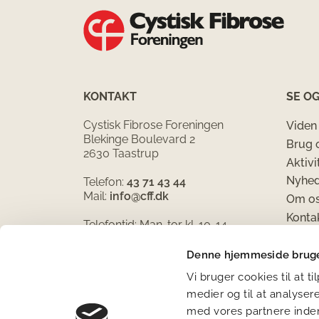
KONTAKT
SE O
Cystisk Fibrose Foreningen
Viden
Blekinge Boulevard 2
Brug 
2630 Taastrup
Aktivi
Nyhed
Telefon:
43 71 43 44
Mail:
info@cff.dk
Om o
Konta
Telefontid: Man-tor kl. 10-14
Perso
Bank: Danske Bank
Denne hjemmeside bruge
Hande
Reg. nr.: 1551, kontonr.: 6404383
Vi bruger cookies til at t
medier og til at analyser
CVR nr.: 4861 2016
med vores partnere inden