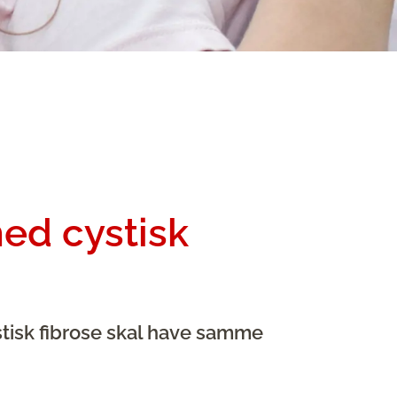
med cystisk
stisk fibrose skal have samme