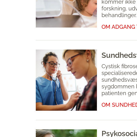
kommer ikke af
forskning, udv
behandlinger.
OM ADGANG 
Sundhedsy
Cystisk fibros
specialisered
sundhedsvæsen
sygdommen by
patienten g
OM SUNDHED
Psykosocial