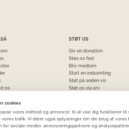
GSÅ
STØT OS
 om
Giv en donation
os
Støs os fast
teter
Bliv medlem
er
Start en indsamling
s
Støt på anden vis
kt os
Støt os via arv
Bliv frivillig
ndata- og cookiepolitik
r cookies
lsbetingelser
ilpasse vores indhold og annoncer, til at vise dig funktioner til
e vores trafik. Vi deler også oplysninger om din brug af vore
 for sociale medier, annonceringspartnere og analysepartne