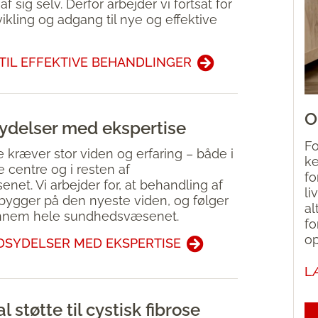
 sig selv. Derfor arbejder vi fortsat for
ikling og adgang til nye og effektive
TIL EFFEKTIVE BEHANDLINGER
O
delser med ekspertise
Fo
e kræver stor viden og erfaring – både i
ke
e centre og i resten af
fo
et. Vi arbejder for, at behandling af
li
gger på den nyeste viden, og følger
al
ennem hele sundhedsvæsenet.
fo
op
SYDELSER MED EKSPERTISE
L
 støtte til cystisk fibrose