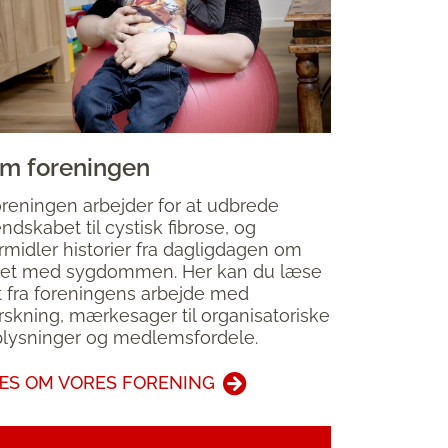
m foreningen
reningen arbejder for at udbrede
ndskabet til cystisk fibrose, og
rmidler historier fra dagligdagen om
vet med sygdommen. Her kan du læse
t fra foreningens arbejde med
rskning, mærkesager til organisatoriske
lysninger og medlemsfordele.
ÆS OM VORES FORENING