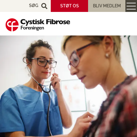
SØG
STØT OS
BLIV MEDLEM