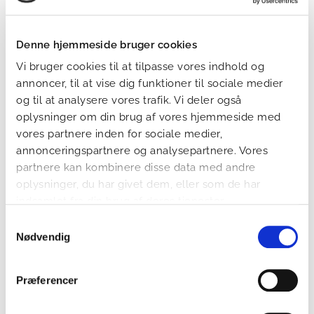
person og gennem livet. Støttemuligheder vil derfor altid
afhænge af en konkret vurdering af dine behov.
På billedet ses vores socialrådgiver Vibeke Larsen
Denne hjemmeside bruger cookies
Vi bruger cookies til at tilpasse vores indhold og
annoncer, til at vise dig funktioner til sociale medier
og til at analysere vores trafik. Vi deler også
oplysninger om din brug af vores hjemmeside med
vores partnere inden for sociale medier,
annonceringspartnere og analysepartnere. Vores
partnere kan kombinere disse data med andre
oplysninger, du har givet dem, eller som de har
indsamlet fra din brug af deres tjenester.
Samtykkevalg
Nødvendig
Præferencer
Cystisk Fibrose Foreningens aktiviteter
Cystisk Fibrose Foreningen arrangerer en række