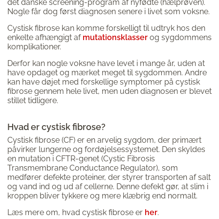
det danske screening-program af nyfødte (hælprøven).
Nogle får dog først diagnosen senere i livet som voksne.
Cystisk fibrose kan komme forskelligt til udtryk hos den
enkelte afhængigt af
mutationsklasser
og sygdommens
komplikationer.
Derfor kan nogle voksne have levet i mange år, uden at
have opdaget og mærket meget til sygdommen. Andre
kan have døjet med forskellige symptomer på cystisk
fibrose gennem hele livet, men uden diagnosen er blevet
stillet tidligere.
Hvad er cystisk fibrose?
Cystisk fibrose (CF) er en arvelig sygdom, der primært
påvirker lungerne og fordøjelsessystemet. Den skyldes
en mutation i CFTR-genet (Cystic Fibrosis
Transmembrane Conductance Regulator), som
medfører defekte proteiner, der styrer transporten af salt
og vand ind og ud af cellerne. Denne defekt gør, at slim i
kroppen bliver tykkere og mere klæbrig end normalt.
Læs mere om, hvad cystisk fibrose er
her
.