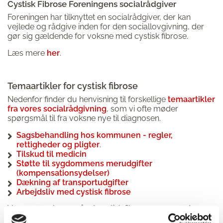
Cystisk Fibrose Foreningens socialrådgiver
Foreningen har tilknyttet en socialrådgiver, der kan
vejlede og rådgive inden for den sociallovgivning, der
gør sig gældende for voksne med cystisk fibrose.
Læs mere
her
.
FIND VORES PJECER OG BØGER HER
Temaartikler for cystisk fibrose
Nedenfor finder du henvisning til forskellige
temaartikler
fra vores socialrådgivning
, som vi ofte møder
spørgsmål til fra voksne nye til diagnosen.
Sagsbehandling hos kommunen - regler,
rettigheder og pligter
.
Tilskud til medicin
Støtte til sygdommens merudgifter
(kompensationsydelser)
Dækning af transportudgifter
Arbejdsliv med cystisk fibrose
Vær opmærksom på, at cystisk fibrose er en sygdom,
der kan komme meget forskelligt til udtryk fra person til