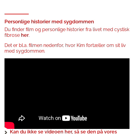
Personlige historier med sygdommen
Du finder film og personlige historier fra livet med cystisk
fibrose
her
.
Det er bl.a. filmen nedenfor, hvor Kim fortæller om sit liv
med sygdommen.
Kan du ikke se videoen her, så se den på vores