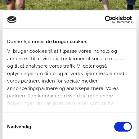
Aktiviteter
Aktiviteter
Denne hjemmeside bruger cookies
Vi bruger cookies til at tilpasse vores indhold og
Her finder du Cystisk Fibrose Foreningens
annoncer, til at vise dig funktioner til sociale medier
aktivitetskalender for kommende temaaftener
og til at analysere vores trafik. Vi deler også
og netværksaktiviteter.
oplysninger om din brug af vores hjemmeside med
vores partnere inden for sociale medier,
annonceringspartnere og analysepartnere. Vores
Vi opdaterer løbende aktivitetskalenderen, så følg med
her på siden.
partnere kan kombinere disse data med andre
oplysninger, du har givet dem, eller som de har
Har du selv idéer og ønsker til kommende aktiviteter, er
indsamlet fra din brug af deres tjenester.
du altid velkommen til at kontakte os.
Samtykkevalg
Nødvendig