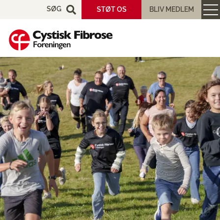
SØG
STØT OS
BLIV MEDLEM