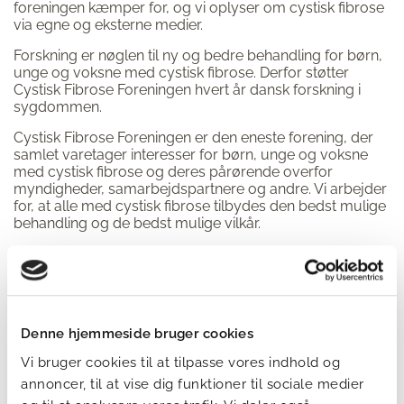
foreningen kæmper for, og vi oplyser om cystisk fibrose
via egne og eksterne medier.
Forskning er nøglen til ny og bedre behandling for børn,
unge og voksne med cystisk fibrose. Derfor støtter
Cystisk Fibrose Foreningen hvert år dansk forskning i
sygdommen.
Cystisk Fibrose Foreningen er den eneste forening, der
samlet varetager interesser for børn, unge og voksne
med cystisk fibrose og deres pårørende overfor
myndigheder, samarbejdspartnere og andre. Vi arbejder
for, at alle med cystisk fibrose tilbydes den bedst mulige
behandling og de bedst mulige vilkår.
Du kan læse meget mere om vores arbejde og om
vores
medlemstilbud
via hovedmenuen.
Se foreningens 2030-målsætning her
Denne hjemmeside bruger cookies
Vi bruger cookies til at tilpasse vores indhold og
Foreningens stiftelse og konstituering
annoncer, til at vise dig funktioner til sociale medier
Cystisk Fibrose Foreningen blev stiftet i 1967 af en