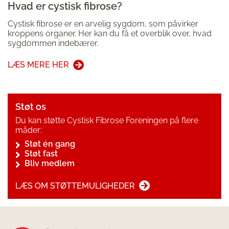
Hvad er cystisk fibrose?
Cystisk fibrose er en arvelig sygdom, som påvirker
kroppens organer. Her kan du få et overblik over, hvad
sygdommen indebærer.
LÆS MERE HER
Støt os
Du kan støtte Cystisk Fibrose Foreningen på flere
måder:
Støt én gang
Støt fast
Bliv medlem
LÆS OM STØTTEMULIGHEDER