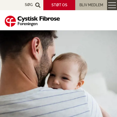
SØG
STØT OS
BLIV MEDLEM