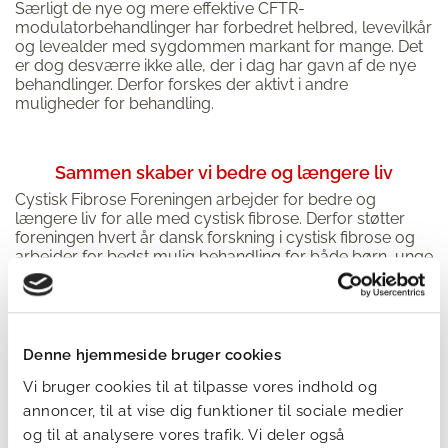
Særligt de nye og mere effektive CFTR-
modulatorbehandlinger har forbedret helbred, levevilkår
og levealder med sygdommen markant for mange. Det
er dog desværre ikke alle, der i dag har gavn af de nye
behandlinger. Derfor forskes der aktivt i andre
muligheder for behandling.
Sammen skaber vi bedre og længere liv
Cystisk Fibrose Foreningen arbejder for bedre og
længere liv for alle med cystisk fibrose. Derfor støtter
foreningen hvert år dansk forskning i cystisk fibrose og
arbejder for bedst mulig behandling for både børn, unge
og voksne med cystisk fibrose. Vi tilbyder også støtte og
rådgivning til personer med cystisk fibrose og deres
pårørende.
Det kan vi kun takket være støtte fra privatpersoner,
Denne hjemmeside bruger cookies
virksomheder og fonde. Vil du også hjælpe?
Vi bruger cookies til at tilpasse vores indhold og
annoncer, til at vise dig funktioner til sociale medier
og til at analysere vores trafik. Vi deler også
Giv et bidrag i dag