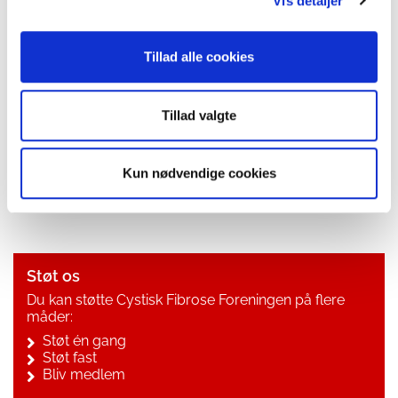
Sådan stilles diagnosen ›
Vis detaljer
Arvegangen ved cystisk fibrose ›
Mutationsklasser ›
Tillad alle cookies
Genfejlens grundlæggende påvirkning ›
Basaldefekten ved cystisk fibrose ›
Bakterier og svampe ›
Tillad valgte
Anlægsbærertest ›
Levealder med cystisk fibrose ›
Kun nødvendige cookies
2026: 10 år med screening af nyfødte ›
Støt os
Du kan støtte Cystisk Fibrose Foreningen på flere
måder:
Støt én gang
Støt fast
Bliv medlem